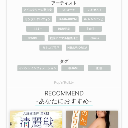
アーティスト
アイスクリーム夢少女
UPローチ
いちぜん！
サンダルテレフォン
JAPANARIZM
#ババババンビ
143∽
INUWASI
【eN】
SW!CH
戦国アニマル極楽浄土
chuLa
//ネコプラ//
NEMURIORCA
タグ
イベントインフォメーション
@JAM
配信
Pop'n'Roll.tv
RECOMMEND