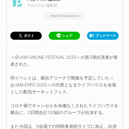
Pop'n'Roll 編集部
2020.08.10
シェア
ブックマーク
ポスト
＜@JAM ONLINE FESTIVAL 2020＞の第3弾出演者が発
表された。
同イベントは、横浜アリーナで開催を予定していた＜
@JAM EXPO 2020＞の代替となるライブハウスを会場
とした配信サーキットフェス。
コロナ禍でキャンセルを余儀なくされたライブハウスを
舞台に、2日間合計120組のグループが出演する。
また今回は、6会場での同時多発的ライブに加え、出演