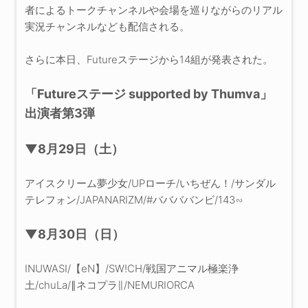
者によるトークチャンネルや会場を巡りながらのリアル
実況チャンネルなども配信される。
さらに本日、Futureステージから14組が発表された。
「Futureステージ supported by Thumva」
出演者第3弾
▼8月29日（土）
アイスクリーム夢少女/UPローチ/いちぜん！/サンダル
テレフォン/JAPANARIZM/#ババババンビ/143∽
▼8月30日（日）
INUWASI/【eN】/SW!CH/戦国アニマル極楽浄
土/chuLa/∥ネコプラ∥/NEMURIORCA