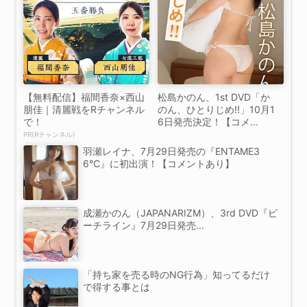
【無料配信】福間香奈×西山
松島かのん、1st DVD「か
朋佳｜清麗戦をRチャンネル
のん、ひとりじめ!!」10月1
で！
6日発売決定！【コメ...
PR(Rチャンネル)
羽瀬レイナ、7月29日発売の『ENTAME3
6℃』に初出演！【コメントあり】
成瀬かのん（JAPANARIZM）、3rd DVD『ピ
ーチライン』7月29日発売...
「持ち家を売る時のNG行為」知ってるだけ
で得する事とは