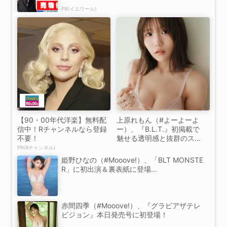
PR(イエウール)
【90・00年代洋楽】無料配
上原れもん（#よーよーよ
信中！Rチャンネルなら登録
ー）、『B.L.T.』初掲載で
不要！
魅せる透明感と抜群のスタ
イ...
PR(Rチャンネル)
姫野ひなの（#Mooove!）、「BLT MONSTE
R」に初出演＆裏表紙に登場...
赤間四季（#Mooove!）、『グラビアザテレ
ビジョン』本日発売号に初登場！